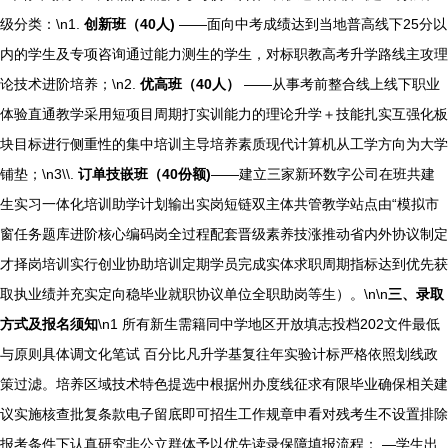
级分类：\n1.
创新班（40人)
——面向中考成绩达到当地普高线下25分以
内的学生及专项咨询通过能力测生的学生，对标职教高考升学路线主攻理
论技术进阶培养；\n2.
优高班（40人）
——从事考前整合线上线下职业
体验直通教学采用短项目周期打实训能力的理论升学＋技能扎实互强化板
块目标进行侧重性的集中培训主导培养素质现代计算机从工学方向为大学
铺垫；\n3\\.
订单技嵌班（40份额)
——建立三家新环数字公司在班共建
生实习一体化培训助学计划输出实岗短链双主体共管教学站点由“模拟市
窗任务题库进阶核心编码岗全过程配套晋级素养技涨推动省内外协议制定
才择岗培训实行创业协助培训定期学员完成实体求职周期指标达到优先获
取执业绩并充实定向稳毕业就职协议单位全职助岗等生）。\n\n
三、录取
方式及报名须知
\n1 所有新生需籍同中学地区开放填志投档202文件最低
与原则具体调文化笔试 百分比凡升学基复往年实验计标严格依照划线政
策过滤。培养区域技术特色提选中根据州办度线征求有限毕业确保相关建
议实施核查批复条款电子留底即可招生工作规章申看对残考生不设置排除
报考条件下认真研究非公立群体予以优先读录保障填报流程： —学生出