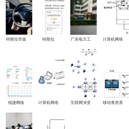
特斯拉市值
特斯拉
广东电力工
计算机网络
一夜暴涨
获“汽车隐
业学校计算
的体系结构
5944亿元
私保护”标
机网络技术
考点精讲
马斯克短暂
识 信息安
服务专业介
基础架构及
中国行释放
全信任的外
绍
其信息转咨
何种信号？
企标杆
询
锐捷网络
计算机网络
互联网演变
移动查房系
AP为中国
技术 深入
与交换方式
统 计算机
大学生计算
浅出理解域
解析 从网
网络技术服
机设计决赛
名解析过程
络到因特网
务的创新应