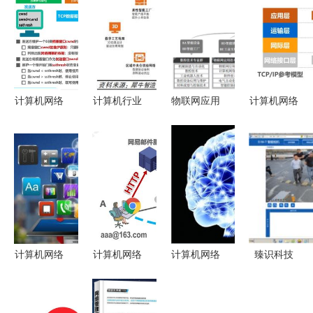
计算机网络
计算机行业
物联网应用
计算机网络
学习记录
深度报告
技术专业群
体系结构真
运输层 Day
寻找数字经
与“1+X”实
题练习解析
5——信息
济大潮中的
践 产业背
（第二期）
技术咨询服
明珠
景下的信息
务中的关键
技术咨询服
作用
务转型
计算机网络
计算机网络
计算机网络
臻识科技
技术服务的
之应用层
技术服务下
Vision
核心价值与
驱动技术服
的未来机器
Zenith S系